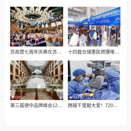
苏商慧七周年庆典在苏州隆重举行 七大联创共启发展新篇章
十四载仓储惠民燃爆喀什！2026广视通第十四届家电家居工厂仓储直销惠圆满收官
第三届德中品牌峰会12月将在柏林举办，聚焦人工智能时代品牌全球化发展
跨越千里献大爱！720光明行助力喀什150名白内障老人重获清晰视界