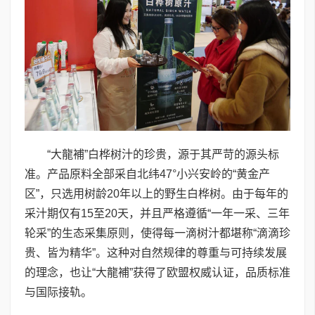
“大龍補”白桦树汁的珍贵，源于其严苛的源头标
准。产品原料全部采自北纬47°小兴安岭的“黄金产
区”，只选用树龄20年以上的野生白桦树。由于每年的
采汁期仅有15至20天，并且严格遵循“一年一采、三年
轮采”的生态采集原则，使得每一滴树汁都堪称“滴滴珍
贵、皆为精华”。这种对自然规律的尊重与可持续发展
的理念，也让“大龍補”获得了欧盟权威认证，品质标准
与国际接轨。