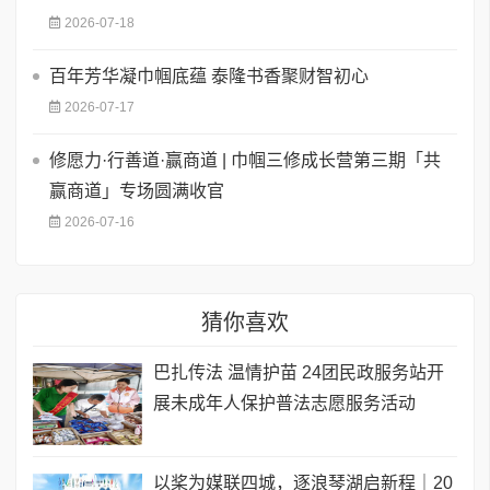
2026-07-18
百年芳华凝巾帼底蕴 泰隆书香聚财智初心
2026-07-17
修愿力·行善道·赢商道 | 巾帼三修成长营第三期「共
赢商道」专场圆满收官
2026-07-16
猜你喜欢
巴扎传法 温情护苗 24团民政服务站开
展未成年人保护普法志愿服务活动
以桨为媒联四城，逐浪琴湖启新程｜20