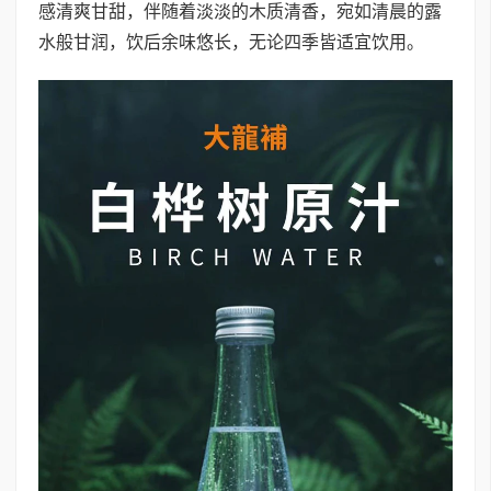
感清爽甘甜，伴随着淡淡的木质清香，宛如清晨的露
水般甘润，饮后余味悠长，无论四季皆适宜饮用。