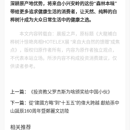
深耕原产地优势，将来自小兴安岭的这份“森林本味”
带给更多追求健康生活的消费者，让天然、纯粹的白
桦树汁成为大众日常生活中的健康之选。
本文内容转载自：晨报之声，原标题《大龍補白
桦树汁惊艳亮相HOTELEX展 “来自大自然的馈赠”成焦
点》，版权归原作者所有，内容为原作者独立观点，
不代表本站立场。所涉内容不构成投资消费建议，仅
供读者参考。
上一篇：
《投资教父罗杰斯为啥颁奖给中国小伙》
下一篇：
從“建國方略”到“十五五”的偉大跨越 獻給孫中
山誕辰160周年暨鄭麗文訪陸
相关推荐