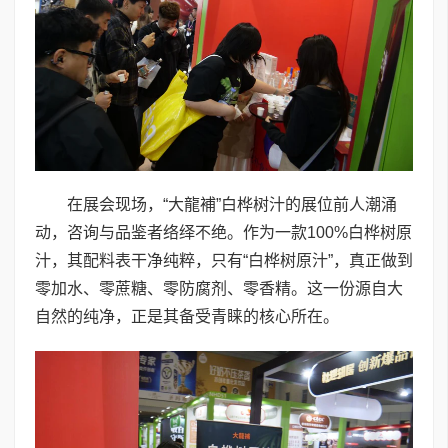
在展会现场，“大龍補”白桦树汁的展位前人潮涌
动，咨询与品鉴者络绎不绝。作为一款100%白桦树原
汁，其配料表干净纯粹，只有“白桦树原汁”，真正做到
零加水、零蔗糖、零防腐剂、零香精。这一份源自大
自然的纯净，正是其备受青睐的核心所在。