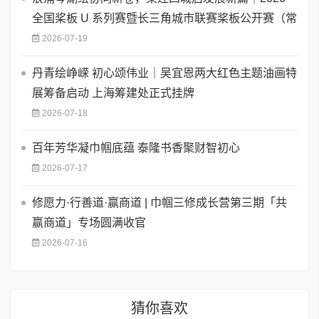
全国桨板 U 系列赛暨长三角城市联赛桨板公开赛（常
2026-07-19
丹青绘峥嵘 初心颂伟业｜吴宜恩两大红色主题油画特
展筹备启动 上海筹建处正式挂牌
2026-07-18
百年芳华凝巾帼底蕴 泰隆书香聚财智初心
2026-07-17
修愿力·行善道·赢商道 | 巾帼三修成长营第三期「共
赢商道」专场圆满收官
2026-07-16
猜你喜欢