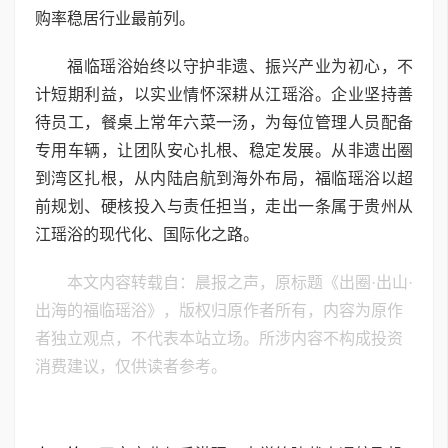
购率稳居行业最前列。
福临瑶浴始终以守护非遗、振兴产业为初心，不
计短期利益，以实业情怀深耕从江瑶浴。企业坚持善
待员工，餐桌上常年六菜一汤，为每位管理人员配备
专用车辆，让团队安心扎根、稳定发展。从非遗出圈
到湾区扎根，从内陆启航到海外布局，福临瑶浴以超
前规划、硬核投入与责任担当，走出一条属于贵州从
江瑶浴的现代化、国际化之路。
本文内容转载自：晨报之声，原标题《出圈·出山·
出海的福临瑶浴》，版权归原作者所有，内容为原作
者独立观点，不代表本站立场。所涉内容不构成投资
消费建议，仅供读者参考。