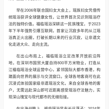
早在2006年联合国妇女大会上，瑶族妇女凭借传
统瑶浴获评全球健康女性，让世界首次见识到瑶浴疗
法的独特价值。福临瑶浴深耕这一民族瑰宝，于2023
年下半年强势引爆互联网，首家让沉寂多年的从江瑶
浴真正火出圈，打破长期以来的行业沉寂，让非遗文
化走进大众、走向主流。
在出山布局上，福临瑶浴立足改革开放前沿阵
地，在深圳市国贸大厦自持800平方米物业，打造从
江褔临瑶浴全球运营中心，紧邻国际大都市香港，构
建面向世界的展示与交流窗口。全球各地客商可在此
沉浸式体验国家级非遗瑶浴文化，来自全球各地的客
户，无需远赴深山即可近距离感受瑶浴疗法魅力，实
现深山瑰宝与现代都市的无缝衔接。
在出海战略上，福临瑶浴早有长远落子：2024年