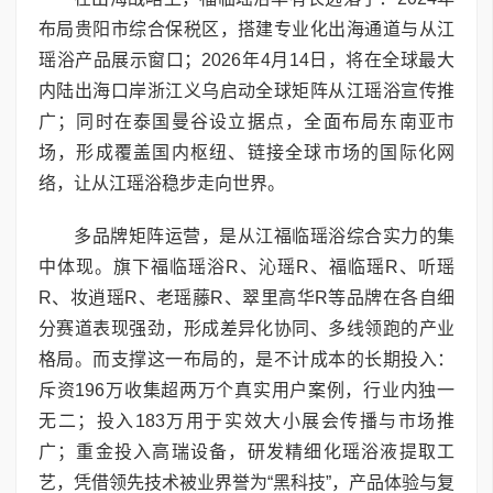
布局贵阳市综合保税区，搭建专业化出海通道与从江
瑶浴产品展示窗口；2026年4月14日，将在全球最大
内陆出海口岸浙江义乌启动全球矩阵从江瑶浴宣传推
广；同时在泰国曼谷设立据点，全面布局东南亚市
场，形成覆盖国内枢纽、链接全球市场的国际化网
络，让从江瑶浴稳步走向世界。
多品牌矩阵运营，是从江福临瑶浴综合实力的集
中体现。旗下福临瑶浴R、沁瑶R、福临瑶R、听瑶
R、妆逍瑶R、老瑶藤R、翠里高华R等品牌在各自细
分赛道表现强劲，形成差异化协同、多线领跑的产业
格局。而支撑这一布局的，是不计成本的长期投入：
斥资196万收集超两万个真实用户案例，行业内独一
无二；投入183万用于实效大小展会传播与市场推
广；重金投入高瑞设备，研发精细化瑶浴液提取工
艺，凭借领先技术被业界誉为“黑科技”，产品体验与复