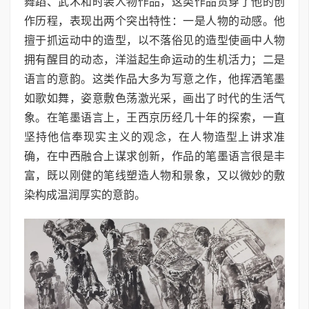
舞蹈、武术和时装人物作品，这类作品贯穿了他的创
作历程，表现出两个突出特性：一是人物的动感。他
擅于抓运动中的造型，以不落俗见的造型使画中人物
拥有醒目的动态，洋溢起生命运动的生机活力；二是
语言的意韵。这类作品大多为写意之作，他挥洒笔墨
如歌如舞，姿意敷色荡激光采，画出了时代的生活气
象。在笔墨语言上，王西京历经几十年的探索，一直
坚持他信奉现实主义的观念，在人物造型上讲求准
确，在中西融合上谋求创新，作品的笔墨语言很是丰
富，既以刚健的笔线塑造人物和景象，又以微妙的敷
染构成温润厚实的意韵。