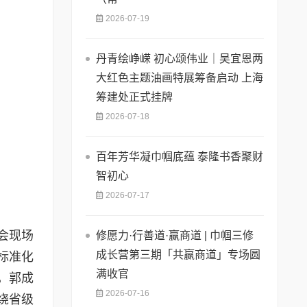
2026-07-19
丹青绘峥嵘 初心颂伟业｜吴宜恩两
大红色主题油画特展筹备启动 上海
筹建处正式挂牌
2026-07-18
百年芳华凝巾帼底蕴 泰隆书香聚财
智初心
2026-07-17
会现场
修愿力·行善道·赢商道 | 巾帼三修
成长营第三期「共赢商道」专场圆
标准化
满收官
，郭成
2026-07-16
绕省级