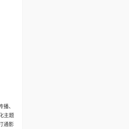
传播、
化主题
打通影