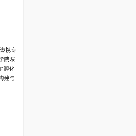
受邀携专
学院深
P孵化
构建与
。