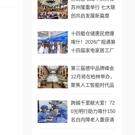
苏州隆重举行 七大联
创共启发展新篇章
十四载仓储惠民燃爆
喀什！2026广视通第
十四届家电家居工厂
仓储直销惠圆满收官
第三届德中品牌峰会
12月将在柏林举办，
聚焦人工智能时代品
牌全球化发展
跨越千里献大爱！72
0光明行助力喀什150
名白内障老人重获清
晰视界