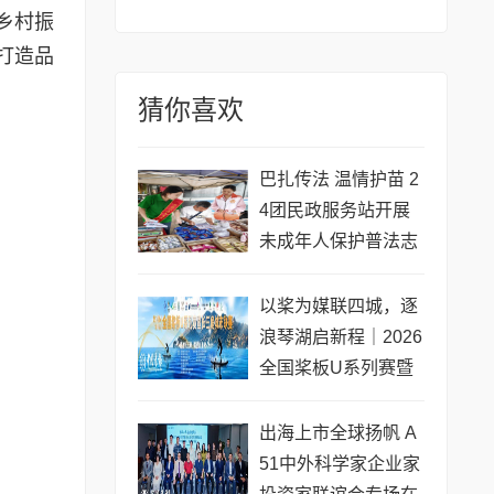
乡村振
打造品
猜你喜欢
巴扎传法 温情护苗 2
4团民政服务站开展
未成年人保护普法志
愿服务活动
以桨为媒联四城，逐
浪琴湖启新程｜2026
全国桨板U系列赛暨
长三角城市联赛桨板
公开赛（常熟站）即
出海上市全球扬帆 A
将开赛
51中外科学家企业家