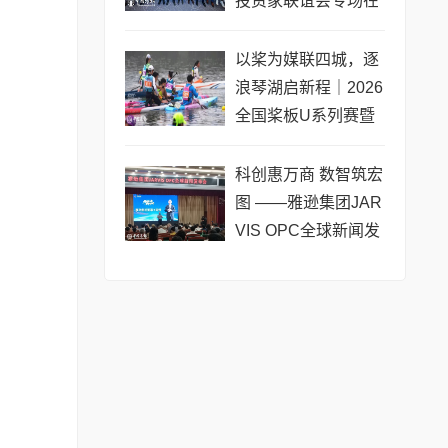
投资家联谊会专场在
黄浦成功举办 搭建企
业境外上市多元服务
以桨为媒联四城，逐
浪琴湖启新程｜2026
全国桨板U系列赛暨
长三角城市联赛桨板
公开赛（常熟站）即
科创惠万商 数智筑宏
将热力
图 ——雅逊集团JAR
VIS OPC全球新闻发
布会在长沙举行