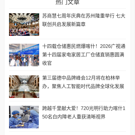
热门文章
苏商慧七周年庆典在苏州隆重举行 七大
联创共启发展新篇章
十四载仓储惠民燃爆喀什！2026广视通
第十四届家电家居工厂仓储直销惠圆满
收官
第三届德中品牌峰会12月将在柏林举
办，聚焦人工智能时代品牌全球化发展
跨越千里献大爱！720光明行助力喀什1
50名白内障老人重获清晰视界