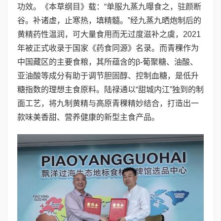
功效。《本草纲目》载：“单服九蒸九曝食之，驻颜断
谷。补诸虚，止寒热，填精髓。”经九蒸九晒炮制后的
黄精药性温润，可大量食用而无过度滋补之虞，2021
年被正式收录于国家《药食同源》名录。而青稞作为
中国藏区的主要食粮，其所蕴含的β-葡聚糖、油酸、
亚油酸等成分有助于调节胆固醇、控制血糖，是低升
糖指数的理想主食原料。陆禄通以“甜城内江”独到的制
面工艺，将九制黄精与高原青稞精妙结合，打造出一
款味美香甜、营养健康的新型主食产品。