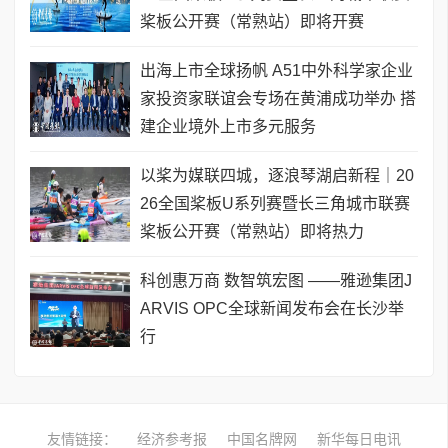
桨板公开赛（常熟站）即将开赛
出海上市全球扬帆 A51中外科学家企业
家投资家联谊会专场在黄浦成功举办 搭
建企业境外上市多元服务
以桨为媒联四城，逐浪琴湖启新程｜20
26全国桨板U系列赛暨长三角城市联赛
桨板公开赛（常熟站）即将热力
科创惠万商 数智筑宏图 ——雅逊集团J
ARVIS OPC全球新闻发布会在长沙举
行
友情链接：
经济参考报
中国名牌网
新华每日电讯