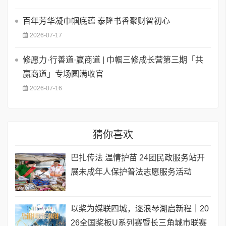
百年芳华凝巾帼底蕴 泰隆书香聚财智初心
2026-07-17
修愿力·行善道·赢商道 | 巾帼三修成长营第三期「共
赢商道」专场圆满收官
2026-07-16
猜你喜欢
巴扎传法 温情护苗 24团民政服务站开
展未成年人保护普法志愿服务活动
以桨为媒联四城，逐浪琴湖启新程｜20
26全国桨板U系列赛暨长三角城市联赛