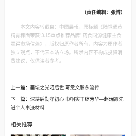
（责任编辑：张博）
本文内容转载自：中國晨報，原标题《陆禄通黄
精青稞面荣获“3.15重点推荐品牌” 药食同源健康主食
赢得市场信赖》，版权归原作者所有，内容为原作者
独立观点，不代表本站立场。所涉内容不构成投资消
费建议，仅供读者参考。
上一篇：
画坛之光昭后世 写意文脉永流传
下一篇：
深耕后勤守初心 巾帼实干绽芳华—赵瑞霞先
进个人事迹材料
相关推荐