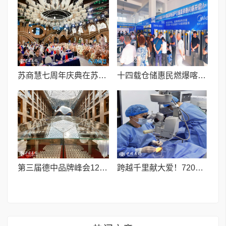
苏商慧七周年庆典在苏州隆重举行 七大联创共启发展新篇章
十四载仓储惠民燃爆喀什！2026广视通第十四届家电家居工厂仓储直销惠圆满收官
第三届德中品牌峰会12月将在柏林举办，聚焦人工智能时代品牌全球化发展
跨越千里献大爱！720光明行助力喀什150名白内障老人重获清晰视界