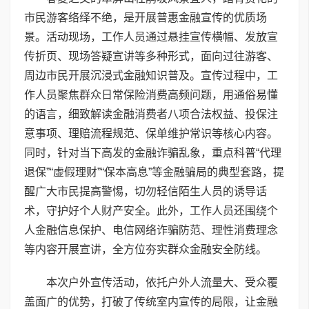
市民游客络绎不绝，是开展普惠金融宣传的优质场
景。活动现场，工作人员通过悬挂宣传横幅、发放宣
传折页、现场答疑宣讲等多种形式，面向过往游客、
周边市民开展沉浸式金融知识普及。宣传过程中，工
作人员聚焦群众日常保险消费高频问题，用通俗易懂
的语言，细致解读金融消费者八项合法权益、投保注
意事项、理赔流程规范、保单维护常识等核心内容。
同时，针对当下高发的金融诈骗乱象，重点科普“代理
退保”“虚假理财”“保本高息”等金融骗局的典型套路，提
醒广大市民提高警惕，切勿轻信陌生人员的诱导话
术，守护好个人财产安全。此外，工作人员还围绕个
人金融信息保护、电信网络诈骗防范、理性消费理念
等内容开展宣讲，全方位夯实群众金融安全防线。
本次户外宣传活动，依托户外人流量大、受众覆
盖面广的优势，打破了传统室内宣传的局限，让金融