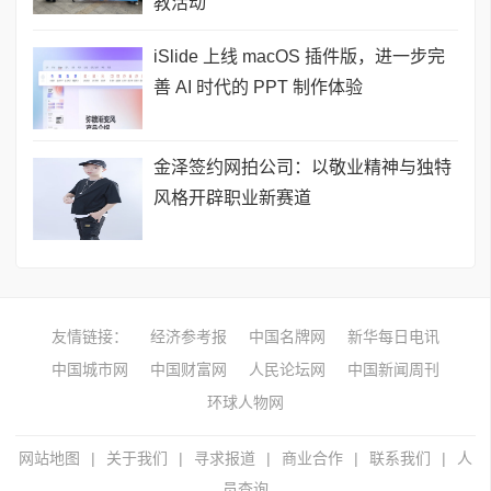
教活动
iSlide 上线 macOS 插件版，进一步完
善 AI 时代的 PPT 制作体验
金泽签约网拍公司：以敬业精神与独特
风格开辟职业新赛道
友情链接：
经济参考报
中国名牌网
新华每日电讯
中国城市网
中国财富网
人民论坛网
中国新闻周刊
环球人物网
网站地图
|
关于我们
|
寻求报道
|
商业合作
|
联系我们
|
人
员查询