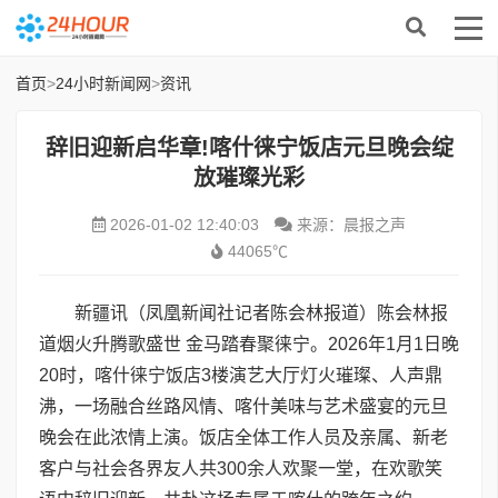
首页
>
24小时新闻网
>
资讯
辞旧迎新启华章!喀什徕宁饭店元旦晚会绽
放璀璨光彩
2026-01-02 12:40:03
来源：晨报之声
44065℃
新疆讯（凤凰新闻社记者陈会林报道）陈会林报
道烟火升腾歌盛世 金马踏春聚徕宁。2026年1月1日晚
20时，喀什徕宁饭店3楼演艺大厅灯火璀璨、人声鼎
沸，一场融合丝路风情、喀什美味与艺术盛宴的元旦
晚会在此浓情上演。饭店全体工作人员及亲属、新老
客户与社会各界友人共300余人欢聚一堂，在欢歌笑