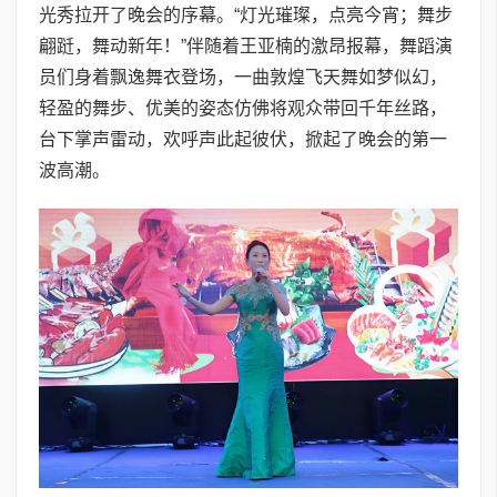
光秀拉开了晚会的序幕。“灯光璀璨，点亮今宵；舞步
翩跹，舞动新年！”伴随着王亚楠的激昂报幕，舞蹈演
员们身着飘逸舞衣登场，一曲敦煌飞天舞如梦似幻，
轻盈的舞步、优美的姿态仿佛将观众带回千年丝路，
台下掌声雷动，欢呼声此起彼伏，掀起了晚会的第一
波高潮。