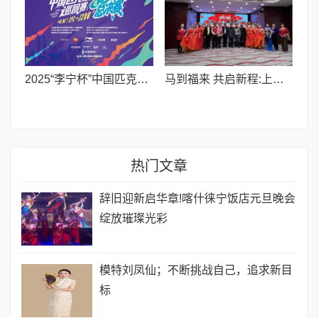
2025“李宁杯”中国匹克球巡回赛青少年总决赛在厦门开赛
马到福来 共启新程:上海K.B开波豪车俱乐部暨红玫瑰艺术团跨年晚宴璀璨落幕
热门文章
辞旧迎新启华章!喀什徕宁饭店元旦晚会
绽放璀璨光彩
模特刘凤仙；不断挑战自己，追求新目
标