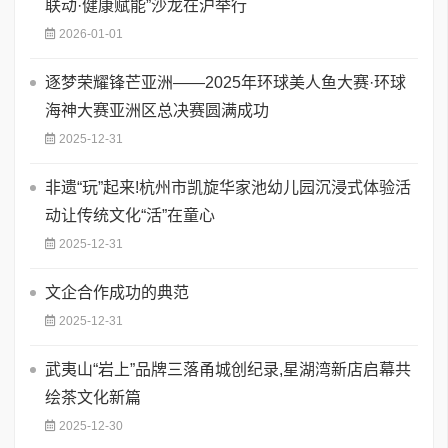
联动·健康赋能”沙龙在沪举行
2026-01-01
逐梦荣耀锋芒亚洲——2025年环球美人鱼大赛·环球
海神大赛亚洲区总决赛圆满成功
2025-12-31
​非遗“玩”起来!杭州市凯旋华家池幼儿园沉浸式体验活
动让传统文化“活”在童心
2025-12-31
文企合作成功的典范
2025-12-31
武夷山“岩上”品牌三落甬城创纪录,星湖湾新店启幕共
绘茶文化新篇
2025-12-30