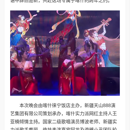
语中辞旧迎新，共赴这场专属于喀什的跨年之约。
本次晚会由喀什徕宁饭店主办，新疆天山888演
艺集团有限公司策划承办，喀什实力派网红主持人王
亚楠倾情主持。国家二级歌唱演员博波老师、新疆实
力派歌手戴丽、绝技表演嘉宾阿龙及滑稽小丑团队轮