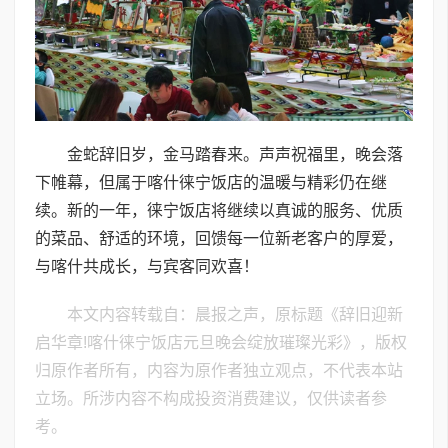
金蛇辞旧岁，金马踏春来。声声祝福里，晚会落
下帷幕，但属于喀什徕宁饭店的温暖与精彩仍在继
续。新的一年，徕宁饭店将继续以真诚的服务、优质
的菜品、舒适的环境，回馈每一位新老客户的厚爱，
与喀什共成长，与宾客同欢喜！
本文内容转载自：晨报之声，原标题《辞旧迎新
启华章!喀什徕宁饭店元旦晚会绽放璀璨光彩》，版权
归原作者所有，内容为原作者独立观点，不代表本站
立场。所涉内容不构成投资消费建议，仅供读者参
考。