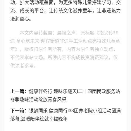
动，扩大活动覆盖面，为更多特殊儿童搭建学习、交
流、成长的平台，让传统文化滋养童年，让非遗魅力
浸润童心。
本文内容转载自：晨报之声，原标题《指尖传非
遗 童心筑未来I迎宾街道非遗手工活动点亮特殊儿童童
年》，版权归原作者所有，内容为原作者独立观点，
不代表本站立场。所涉内容不构成投资消费建议，仅
供读者参考。
上一篇：
健康伴冬行 趣味乐翻天I二十四团民政服务站
冬季趣味活动绽放青春风采
下一篇：
银龄同乐 健康同行I33团养老院小组活动圆满
落幕,温暖陪伴绘就幸福晚年