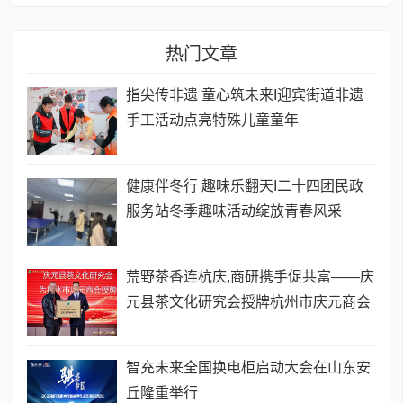
热门文章
指尖传非遗 童心筑未来I迎宾街道非遗
手工活动点亮特殊儿童童年
健康伴冬行 趣味乐翻天I二十四团民政
服务站冬季趣味活动绽放青春风采
荒野茶香连杭庆,商研携手促共富——庆
元县茶文化研究会授牌杭州市庆元商会
智充未来全国换电柜启动大会在山东安
丘隆重举行