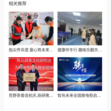
相关推荐
指尖传非遗 童心筑未来I迎宾街道非遗手工活动点亮特殊儿童童年
健康伴冬行 趣味乐翻天I二十四团民政服务站冬季趣味活动绽放青春风采
荒野茶香连杭庆,商研携手促共富——庆元县茶文化研究会授牌杭州市庆元商会
智充未来全国换电柜启动大会在山东安丘隆重举行