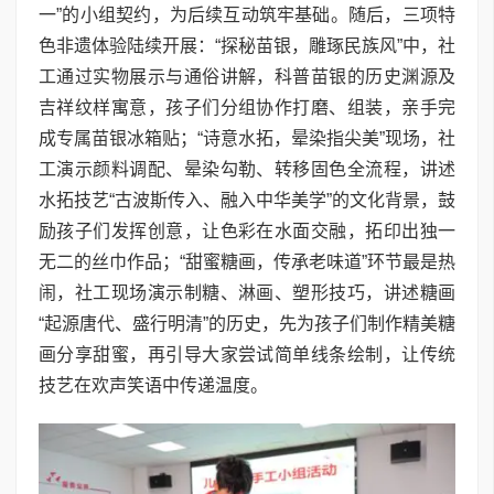
一”的小组契约，为后续互动筑牢基础。随后，三项特
色非遗体验陆续开展：“探秘苗银，雕琢民族风”中，社
工通过实物展示与通俗讲解，科普苗银的历史渊源及
吉祥纹样寓意，孩子们分组协作打磨、组装，亲手完
成专属苗银冰箱贴；“诗意水拓，晕染指尖美”现场，社
工演示颜料调配、晕染勾勒、转移固色全流程，讲述
水拓技艺“古波斯传入、融入中华美学”的文化背景，鼓
励孩子们发挥创意，让色彩在水面交融，拓印出独一
无二的丝巾作品；“甜蜜糖画，传承老味道”环节最是热
闹，社工现场演示制糖、淋画、塑形技巧，讲述糖画
“起源唐代、盛行明清”的历史，先为孩子们制作精美糖
画分享甜蜜，再引导大家尝试简单线条绘制，让传统
技艺在欢声笑语中传递温度。