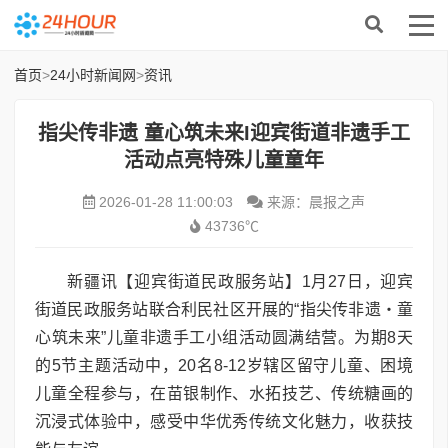
首页
>
24小时新闻网
>
资讯
指尖传非遗 童心筑未来I迎宾街道非遗手工
活动点亮特殊儿童童年
2026-01-28 11:00:03
来源：晨报之声
43736℃
新疆讯【迎宾街道民政服务站】1月27日，迎宾
街道民政服务站联合利民社区开展的“指尖传非遗・童
心筑未来”儿童非遗手工小组活动圆满结营。为期8天
的5节主题活动中，20名8-12岁辖区留守儿童、困境
儿童全程参与，在苗银制作、水拓技艺、传统糖画的
沉浸式体验中，感受中华优秀传统文化魅力，收获技