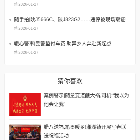
2026-01-27
随手拍|陕J5666C、陕J823G2……违停被现场取证!
2026-01-27
暖心警事|民警垫付车费,助异乡人奔赴新起点
2026-01-27
猜你喜欢
案例警示|随意变道酿大祸,司机:“我以为
他会让我”
腊八送福,笔墨暖乡!湘湖镇开展写春联
送祝福活动