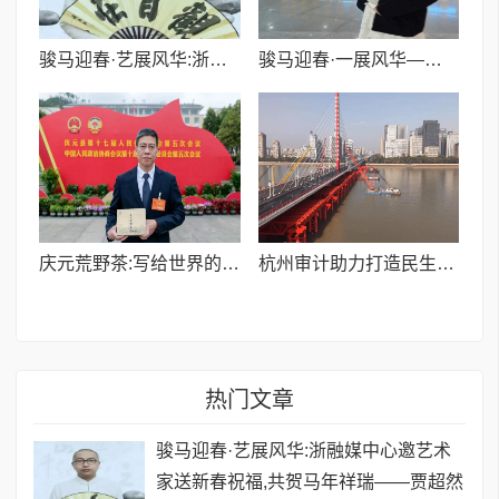
骏马迎春·艺展风华:浙融媒中心邀艺术家送新春祝福,共贺马年祥瑞——贾超然老师
骏马迎春·一展风华——浙融媒中心特邀插画师陈知盈为大家送新春祝福,共贺马年祥瑞
庆元荒野茶:写给世界的一封“情书”
​杭州审计助力打造民生交通新标杆
热门文章
骏马迎春·艺展风华:浙融媒中心邀艺术
家送新春祝福,共贺马年祥瑞——贾超然