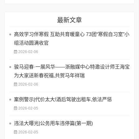
最新文章
高效学习伴寒假 互助共育暖童心 73团“寒假自习室”小
组活动圆满收官
2026-02-06
骏马迎春·一展风华——浙融媒中心特邀设计师王海宝
为大家送新春祝福,共贺马年祥瑞
2026-02-06
案例警示|代价太大!酒后驾驶出租车,依法严惩
2026-02-05
违法大曝光|公务用车违停篇(第一期)
2026-02-05