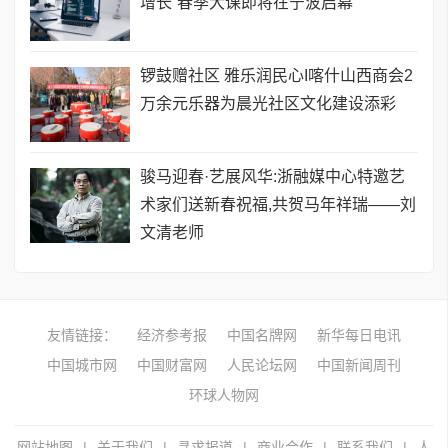
增长”春季大课即将在宁波启幕
锣鼓赠社区 雅乐润民心I喀什山西商会2
万余元乐器为晨光社区文化建设添彩
骏马迎春·艺展风华:浙融媒中心特邀艺
术家们送新春祝福,共贺马年祥瑞——刘
文清老师
友情链接：
经济参考报
中国名牌网
新华每日电讯
中国城市网
中国财富网
人民论坛网
中国新闻周刊
环球人物网
网站地图
|
关于我们
|
寻求报道
|
商业合作
|
联系我们
|
人