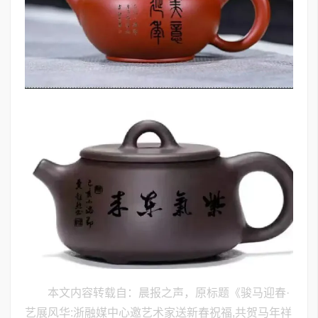
本文内容转载自：晨报之声，原标题《骏马迎春·
艺展风华:浙融媒中心邀艺术家送新春祝福,共贺马年祥