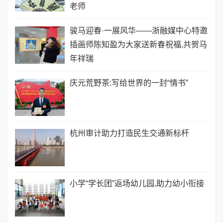
老师
骏马迎春·一展风华——浙融媒中心特邀
插画师陈知盈为大家送新春祝福,共贺马
年祥瑞
庆元荒野茶:写给世界的一封“情书”
​杭州审计助力打造民生交通新标杆
小学“学长团”返场幼儿园,助力幼小衔接