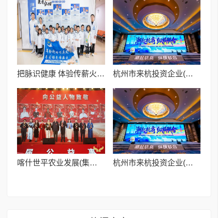
把脉识健康 体验传薪火——七宝外国语小学学生探秘中医智慧
杭州市来杭投资企业(商会)联合会 2025年度盛典暨新春联谊会隆重举行
喀什世平农业发展(集团)有限公司荣膺第九届公益事业年度社会责任先锋奖
杭州市来杭投资企业(商会)联合会五届二次理事(会员)大会 隆重举行